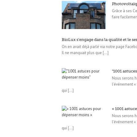
Photovoltaïq
Grâce à ses Cer
faire facilemen
BioLux s’engage dans la qualité et le se
On en avait déjà parlé via notre page Faceb
Il ne manquait plus que [...]
"1001 astuce
Nous serons he
l’événement «
qui [...]
« 1001 astuc
Nous serons he
l’événement «
qui [...]