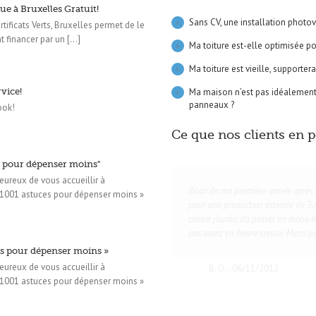
ue à Bruxelles Gratuit!
Sans CV, une installation photov
tificats Verts, Bruxelles permet de le
t financer par un [...]
Ma toiture est-elle optimisée p
Ma toiture est vieille, supporte
Ma maison n’est pas idéalement 
rvice!
panneaux ?
ook!
Ce que nos clients en 
s pour dépenser moins"
ureux de vous accueillir à
Bilan de ma première année après m
 1001 astuces pour dépenser moins »
pour une production estimée de 3.4
contre j’aurais dû passer en mono h
pas assez en heure creuse. Merci po
es pour dépenser moins »
ureux de vous accueillir à
B. O. - 06/11/2012
 1001 astuces pour dépenser moins »