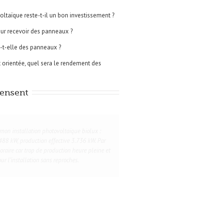
oltaïque reste-t-il un bon investissement ?
our recevoir des panneaux ?
ra-t-elle des panneaux ?
orientée, quel sera le rendement des
pensent
on installation photovoltaïque biolux :
88 kW, production effective 3.736 kW. Par
oraire car trop de production heure pleine et
ur l’installation sans reproches.