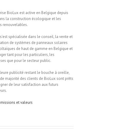
prise BioLux est active en Belgique depuis
ns la construction écologique et les
s renouvelables.
s’est spécialisée dans le conseil, la vente et
llation de systèmes de panneaux solaires
oltaïques de haut de gamme en Belgique et
nger tant pour les particuliers, les
ises que pour le secteur public.
leure publicité restant le bouche à oreille,
de majorité des clients de BioLux sont prêts
gner de leur satisfaction aux futurs
urs.
missions et valeurs