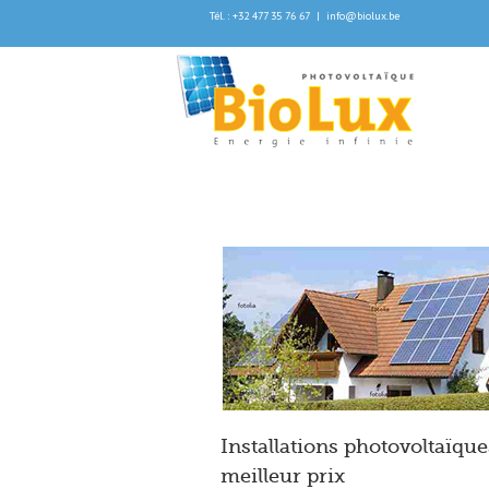
Tél. : +32 477 35 76 67
|
info@biolux.be
Installations photovoltaïque
meilleur prix