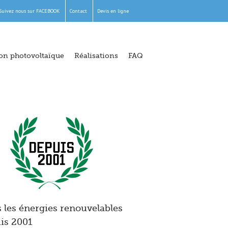
Suivez nous sur FACEBOOK
Contact
Devis en ligne
ion photovoltaïque
Réalisations
FAQ
 les énergies renouvelables
is 2001