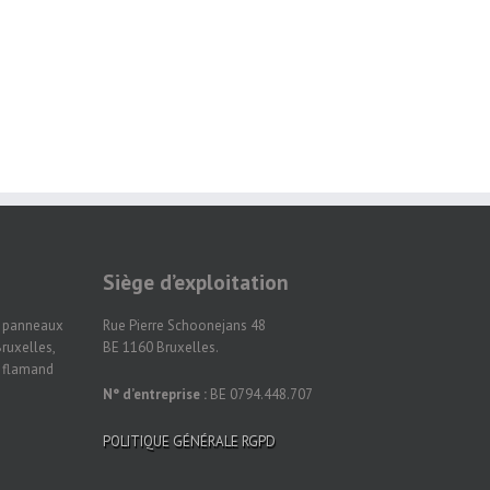
Siège d’exploitation
n panneaux
Rue Pierre Schoonejans 48
ruxelles,
BE 1160 Bruxelles.
t flamand
N° d’entreprise :
BE 0794.448.707
POLITIQUE GÉNÉRALE RGPD