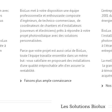
on avec
BioLux met à votre disposition une équipe
L’entre
es
professionnelle et enthousiaste composée
2001 da
ous
d’ingénieurs, de technico-commerciaux, de
énergie
coordinateurs de chantiers et d’installateurs
(couvreurs et électriciens) prêts à répondre à votre
BioLux 
projet photovoltaïque avec des solutions
l’insta
BioLux
personnalisées.
photov
tée à
à l’étra
en
Parce que votre projet est aussi celui de BioLux,
entrepr
toute l’équipe travaille ensemble dans un même
but : vous satisfaire en proposant des installations
La meil
d’une qualité irréprochable afin d’en assurer la
la gran
rentabilité.
à témoi
acquére
Faisons plus ample connaissance
Nos 
Les Solutions Biolux 