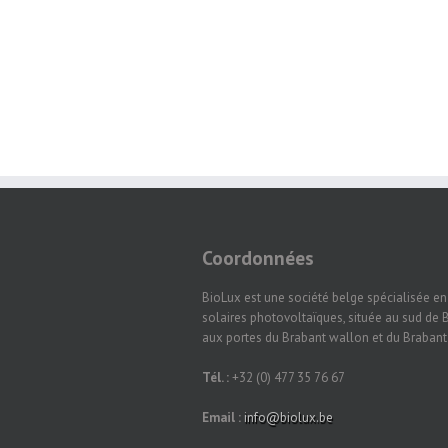
Coordonnées
BioLux est une société belge spécialisée e
solaires photovoltaïques, située au sud de B
aux portes du Brabant wallon et du Braban
Tél. :
+32 (0) 477 35 76 67
Email :
info@biolux.be