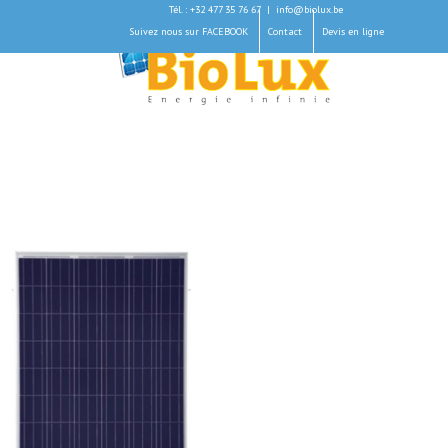
Tél. : +32 477 35 76 67
|
info@biolux.be
Suivez nous sur FACEBOOK
Contact
Devis en ligne