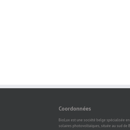
Coordonnées
BioLux est une société belge spécialisée e
solaires photovoltaïques, située au sud de B