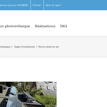
Suivez nous sur FACEBOOK
Contact
Devis en ligne
ion photovoltaïque
Réalisations
FAQ
ovoltaïque
Types d’installation
Toiture plate ou sol