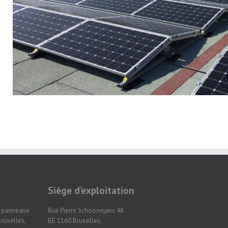
Siège d’exploitation
n panneaux
Rue Pierre Schoonejans 48
ruxelles,
BE 1160 Bruxelles.