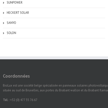
SUNPOWER
HECKERT SOLAR
SANYO
SOLON
Coordonnées
BioLux est une société belge spécialisée en panneaux solaires photovoltaïqu
située au sud de Bruxelles, aux portes du Brabant wallon et du Brabant flam
Tél. :
+32 (0) 477 35 76 67