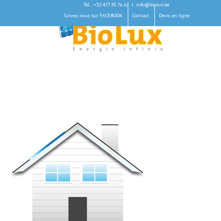
Tél. : +32 477 35 76 67
|
info@biolux.be
Suivez nous sur FACEBOOK
Contact
Devis en ligne