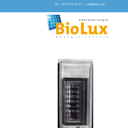
Tél. : +32 477 35 76 67
|
info@biolux.be