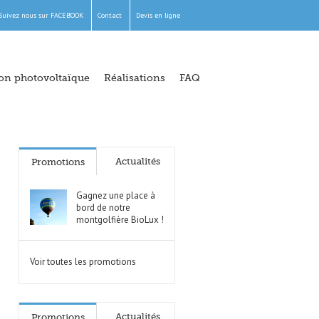
Suivez nous sur FACEBOOK
Contact
Devis en ligne
ion photovoltaïque
Réalisations
FAQ
Actualités
Promotions
Gagnez une place à
bord de notre
montgolfière BioLux !
Voir toutes les promotions
Actualités
Promotions