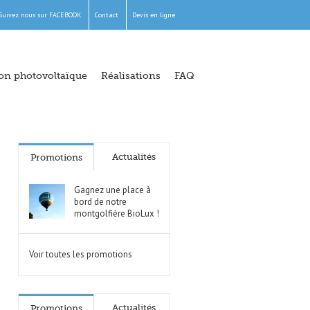
Suivez nous sur FACEBOOK
Contact
Devis en ligne
ion photovoltaïque
Réalisations
FAQ
Actualités
Promotions
Gagnez une place à
bord de notre
montgolfière BioLux !
Voir toutes les promotions
Actualités
Promotions