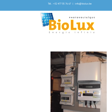
Tél. : +32 477 35 76 67
|
info@biolux.be