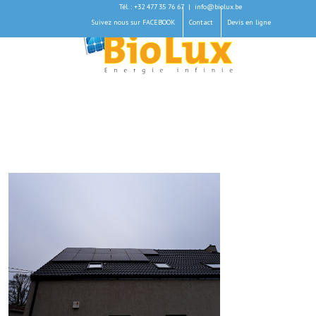
Tél. : +32 477 35 76 67
|
info@biolux.be
Suivez nous sur FACEBOOK
Contact
Devis en ligne