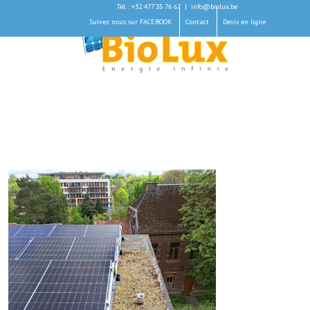
Tél. : +32 477 35 76 67
|
info@biolux.be
Suivez nous sur FACEBOOK
Contact
Devis en ligne