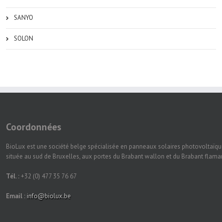
SANYO
SOLON
Coordonnées
BioLux est une société belge spécialisée en panneaux solaires photovoltaïqu
située au sud de Bruxelles, aux portes du Brabant wallon et du Brabant flam
Tél. :
+32 (0) 477 35 76 67
Email :
info@biolux.be