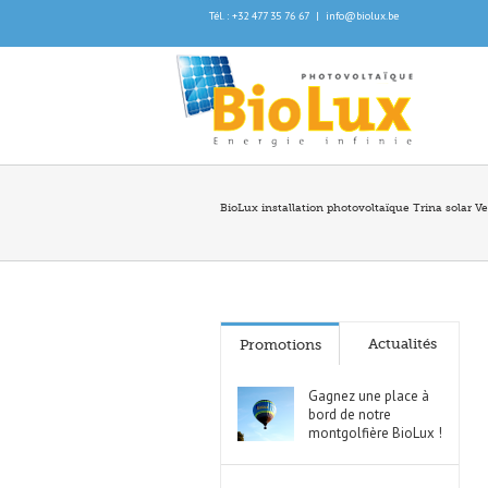
Tél. : +32 477 35 76 67
|
info@biolux.be
BioLux installation photovoltaïque Trina solar V
Actualités
Promotions
Gagnez une place à
bord de notre
montgolfière BioLux !