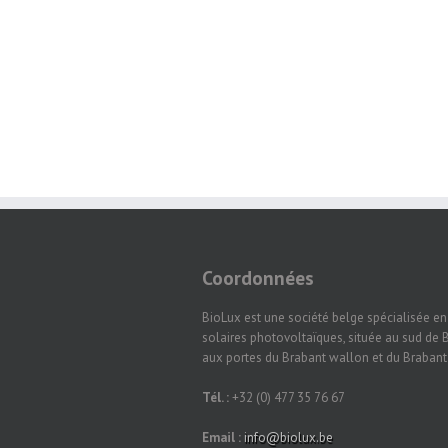
Coordonnées
BioLux est une société belge spécialisée e
solaires photovoltaïques, située au sud de B
aux portes du Brabant wallon et du Braban
Tél. :
+32 (0) 477 35 76 67
Email :
info@biolux.be