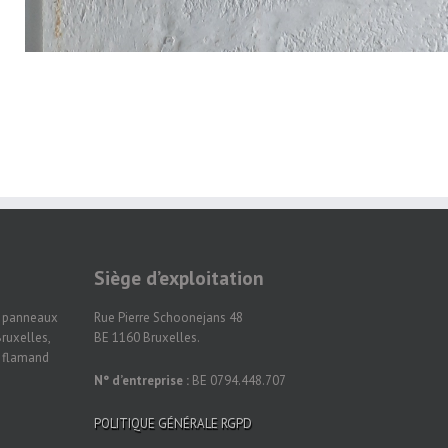
Siège d’exploitation
n panneaux
Rue Pierre Schoonejans 48
ruxelles,
BE 1160 Bruxelles.
t flamand
N° d’entreprise :
BE 0794.448.707
POLITIQUE GÉNÉRALE RGPD