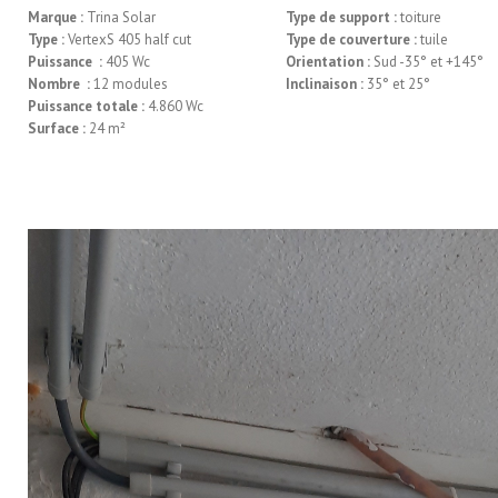
Marque :
Trina Solar
Type de support :
toiture
Type :
VertexS 405 half cut
Type de couverture :
tuile
Puissance :
405 Wc
Orientation :
Sud -35° et +145°
Nombre :
12 modules
Inclinaison :
35° et 25°
Puissance totale :
4.860 Wc
Surface :
24 m²