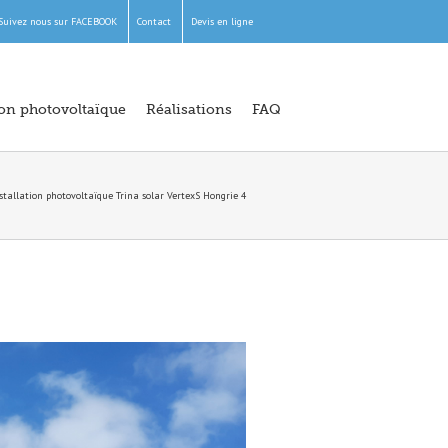
Suivez nous sur FACEBOOK
Contact
Devis en ligne
ion photovoltaïque
Réalisations
FAQ
stallation photovoltaïque Trina solar VertexS Hongrie 4