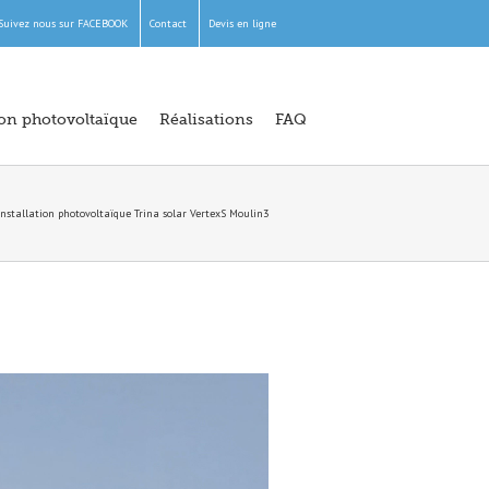
Suivez nous sur FACEBOOK
Contact
Devis en ligne
ion photovoltaïque
Réalisations
FAQ
installation photovoltaïque Trina solar VertexS Moulin3