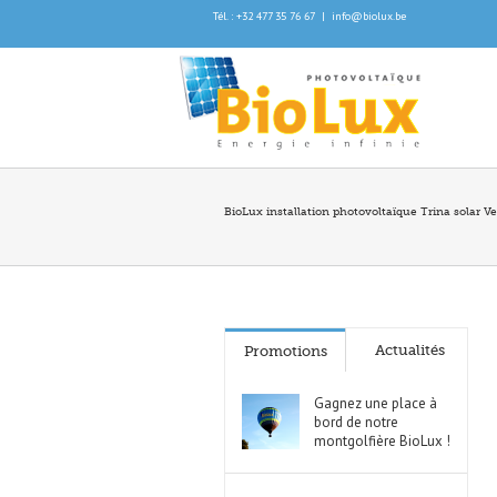
Tél. : +32 477 35 76 67
|
info@biolux.be
BioLux installation photovoltaïque Trina solar V
Actualités
Promotions
Gagnez une place à
bord de notre
montgolfière BioLux !