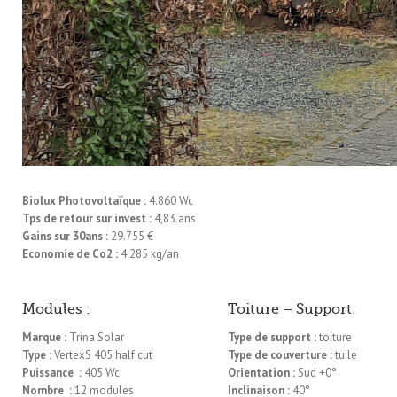
Biolux Photovoltaïque :
4.860 Wc
Tps de retour sur invest :
4,83 ans
Gains sur 30ans :
29.755 €
Economie de Co2 :
4.285 kg/an
Modules :
Toiture – Support:
Marque :
Trina Solar
Type de support :
toiture
Type :
VertexS 405 half cut
Type de couverture :
tuile
Puissance :
405 Wc
Orientation :
Sud +0°
Nombre :
12 modules
Inclinaison :
40°