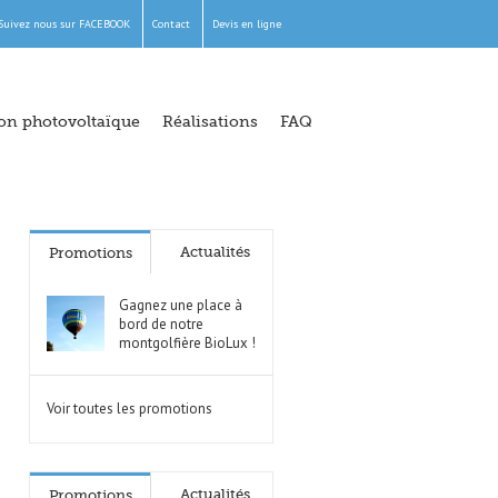
Suivez nous sur FACEBOOK
Contact
Devis en ligne
ion photovoltaïque
Réalisations
FAQ
Actualités
Promotions
Gagnez une place à
bord de notre
montgolfière BioLux !
Voir toutes les promotions
Actualités
Promotions