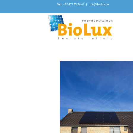
Tél. : +32 477 35 76 67
|
info@biolux.be