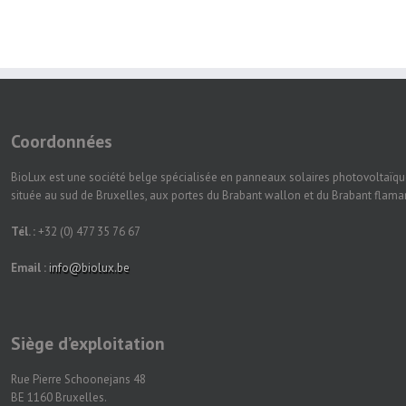
Coordonnées
BioLux est une société belge spécialisée en panneaux solaires photovoltaïqu
située au sud de Bruxelles, aux portes du Brabant wallon et du Brabant flam
Tél. :
+32 (0) 477 35 76 67
Email :
info@biolux.be
Siège d’exploitation
Rue Pierre Schoonejans 48
BE 1160 Bruxelles.