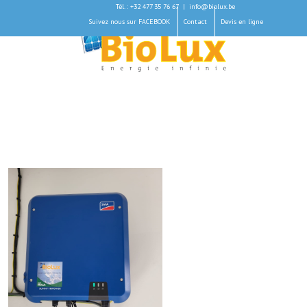
Tél. : +32 477 35 76 67
|
info@biolux.be
Suivez nous sur FACEBOOK
Contact
Devis en ligne