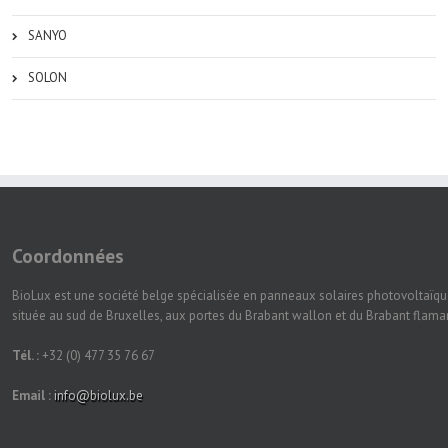
SANYO
SOLON
Coordonnées
BioLux est une société belge spécialisée en panneaux solaires photovoltaïqu
située au sud de Bruxelles, aux portes du Brabant wallon et du Brabant flam
Tél. :
+32 (0) 477 35 76 67
Email :
info@biolux.be