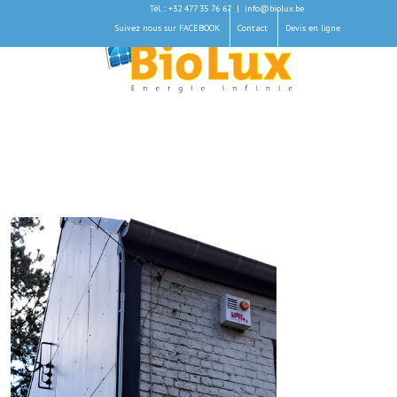
Tél. : +32 477 35 76 67
|
info@biolux.be
Suivez nous sur FACEBOOK
Contact
Devis en ligne