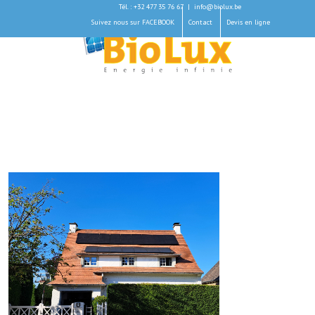
Tél. : +32 477 35 76 67
|
info@biolux.be
Suivez nous sur FACEBOOK
Contact
Devis en ligne