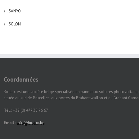
SANYO
SOLON
Coordonnées
BioLux est une société belge spécialisée en panneaux solaires photovoltaïqu
située au sud de Bruxelles, aux portes du Brabant wallon et du Brabant flam
Tél. :
+32 (0) 477 35 76 67
Email :
info@biolux.be