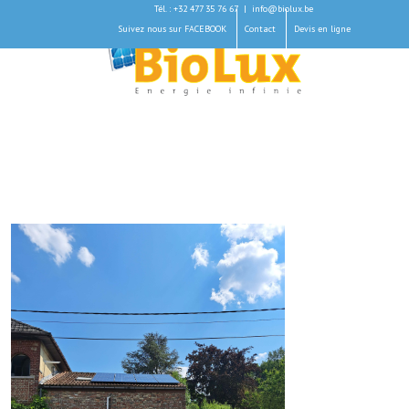
Tél. : +32 477 35 76 67
|
info@biolux.be
Suivez nous sur FACEBOOK
Contact
Devis en ligne