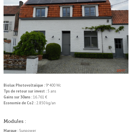
Biolux Photovoltaïque :
9*400 Wc
Tps de retour sur invest :
5 ans
Gains sur 30ans :
16.761 €
Economie de Co2 :
2.850 kg/an
Modules :
Marque :
Sunpower