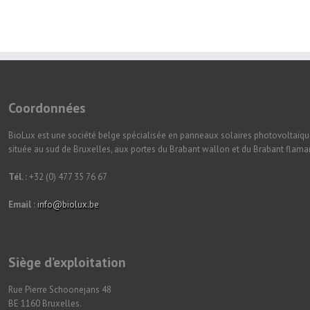
Coordonnées
BioLux est une société belge spécialisée en panneaux solaires photovoltaïqu
située au sud de Bruxelles, aux portes du Brabant wallon et du Brabant flam
Tél. :
+32 (0) 477 35 76 67
Email :
info@biolux.be
Siège d’exploitation
Rue Pierre Schoonejans 48
BE 1160 Bruxelles.