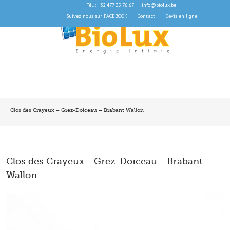
Tél. : +32 477 35 76 67
|
info@biolux.be
Suivez nous sur FACEBOOK
Contact
Devis en ligne
Clos des Crayeux – Grez-Doiceau – Brabant Wallon
Clos des Crayeux - Grez-Doiceau - Brabant
Wallon