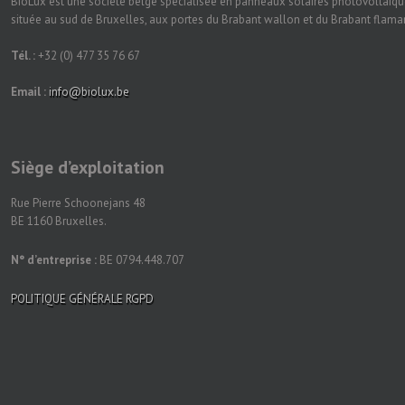
BioLux est une société belge spécialisée en panneaux solaires photovoltaïqu
située au sud de Bruxelles, aux portes du Brabant wallon et du Brabant flam
Tél. :
+32 (0) 477 35 76 67
Email :
info@biolux.be
Siège d’exploitation
Rue Pierre Schoonejans 48
BE 1160 Bruxelles.
N° d’entreprise :
BE 0794.448.707
POLITIQUE GÉNÉRALE RGPD