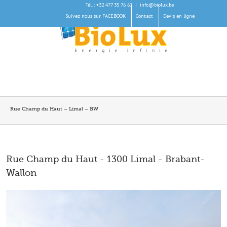
Tél. : +32 477 35 76 67
|
info@biolux.be
Suivez nous sur FACEBOOK
Contact
Devis en ligne
Rue Champ du Haut – Limal – BW
Rue Champ du Haut - 1300 Limal - Brabant-
Wallon