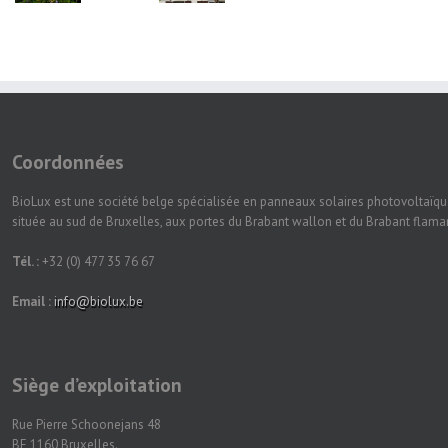
Coordonnées
BioLux est une société belge spécialisée en panneaux solaires photovoltaïqu
située au sud de Bruxelles, aux portes du Brabant wallon et du Brabant flam
Tél. :
+32 (0) 477 35 76 67
Email :
info@biolux.be
Siège d’exploitation
Rue Pierre Schoonejans 48
BE 1160 Bruxelles.