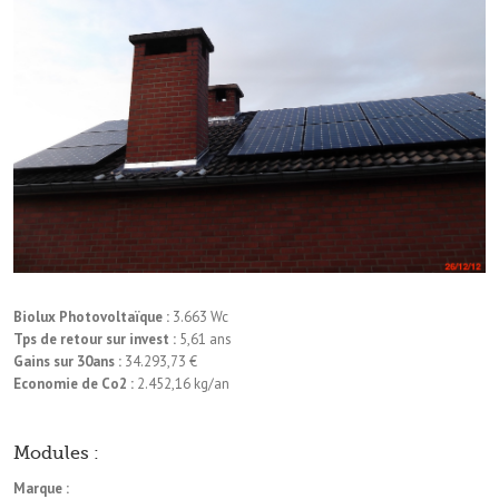
Biolux Photovoltaïque :
3.663 Wc
Tps de retour sur invest :
5,61 ans
Gains sur 30ans :
34.293,73 €
Economie de Co2 :
2.452,16 kg/an
Modules :
Marque :