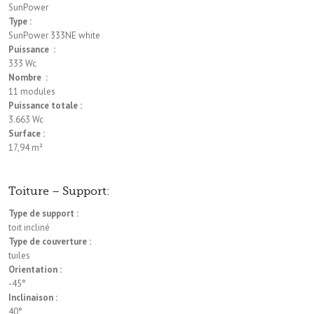
SunPower
Type :
SunPower 333NE white
Puissance :
333 Wc
Nombre :
11 modules
Puissance totale :
3.663 Wc
Surface :
17,94 m²
Toiture – Support:
Type de support :
toit incliné
Type de couverture :
tuiles
Orientation :
-45°
Inclinaison :
40°