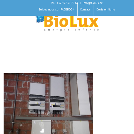
Tél. : +32 477 35 76 67
|
info@biolux.be
Suivez nous sur FACEBOOK
Contact
Devis en ligne