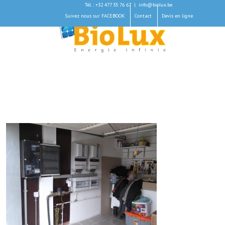
Tél. : +32 477 35 76 67
|
info@biolux.be
Suivez nous sur FACEBOOK
Contact
Devis en ligne