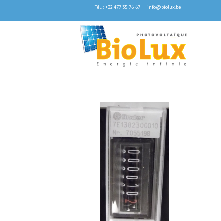
Tél. : +32 477 35 76 67
|
info@biolux.be