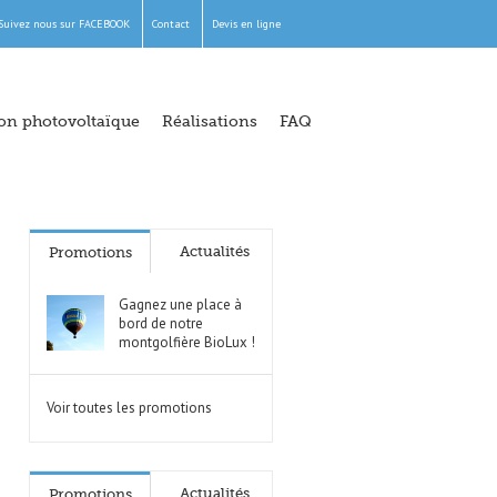
Suivez nous sur FACEBOOK
Contact
Devis en ligne
ion photovoltaïque
Réalisations
FAQ
Actualités
Promotions
Gagnez une place à
bord de notre
montgolfière BioLux !
Voir toutes les promotions
Actualités
Promotions