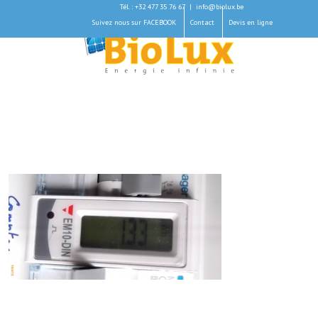
Tél. : +32 477 35 76 67
|
info@biolux.be
Suivez nous sur FACEBOOK
Contact
Devis en ligne