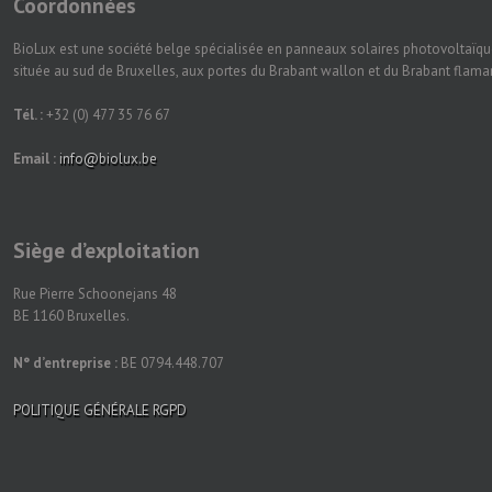
Coordonnées
BioLux est une société belge spécialisée en panneaux solaires photovoltaïqu
située au sud de Bruxelles, aux portes du Brabant wallon et du Brabant flam
Tél. :
+32 (0) 477 35 76 67
Email :
info@biolux.be
Siège d’exploitation
Rue Pierre Schoonejans 48
BE 1160 Bruxelles.
N° d’entreprise :
BE 0794.448.707
POLITIQUE GÉNÉRALE RGPD