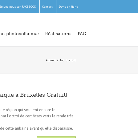
Suivez nous sur FACEBOOK
Contact
Devis en ligne
ion photovoltaïque
Réalisations
FAQ
Accueil
Tag: gratuit
ïque à Bruxelles Gratuit!
ule région qui soutient encore le
ar l'octroi de certificats verts le rende très
de cette aubaine avant qu'elle disparaisse.