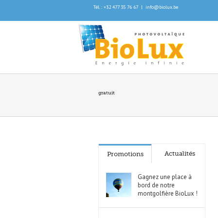
Tél. : +32 477 35 76 67
|
info@biolux.be
gratuit
Actualités
Promotions
Gagnez une place à
bord de notre
montgolfière BioLux !